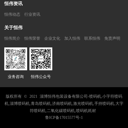
恒伟资讯
恒伟动态
行业资讯
关于恒伟
恒伟简介
恒伟荣誉
企业文化
加入恒伟
联系恒伟
免责声明
业务咨询
恒伟公众号
版权所有 © 2021 淄博恒伟包装设备有限公司-喷码机,小字符喷码
机,淄博喷码机,青岛喷码机,济南喷码机,激光喷码机,手持喷码机,大字
符喷码机,二氧化碳喷码机
,
喷码机耗材
鲁ICP备17015577号-1