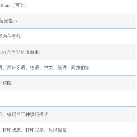
110mm（可选）
 蓝光指示
围内任意行
/min (具体视材质而定)
语、西班牙语、德语、中文、俄语、阿拉伯等
理权限
统
拟、编码器三种喷码模式
、打印状态、打印完毕、故障报警