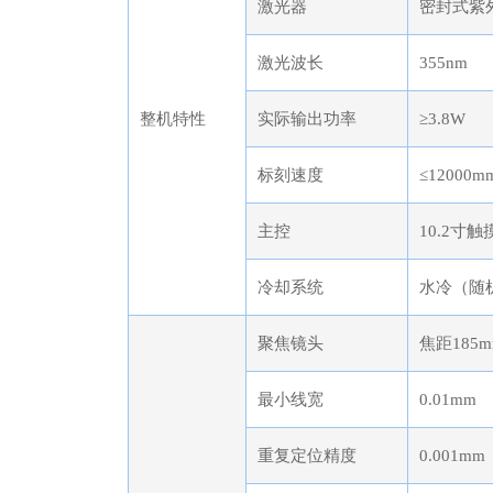
激光器
密封式紫
激光波长
355nm
整机特性
实际输出功率
≥3.8W
标刻速度
≤12000mm
主控
10.2寸
冷却系统
水冷（随
聚焦镜头
焦距185
最小线宽
0.01mm
重复定位精度
0.001mm