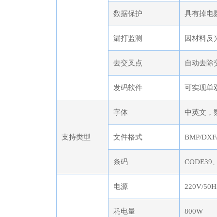
数据保护
具有掉电
漏打监测
因材料反
去交叉点
自动去除
发码软件
可实现单
字体
中英文，
支持类型
文件格式
BMP/DXF
条码
CODE3
电源
220V/50
耗电量
800W