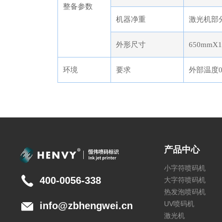
整备参数
机器净重
激光机部分
外形尺寸
650mmX
环境
要求
外部温度0
产品中心
小字符喷码机
400-0056-338
大字符喷码机
热发泡喷码机
UV喷码机
info@zbhengwei.cn
激光机