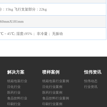
：15kg 飞行支架部分：22kg
160mmX181mm
℃－45℃; 湿度≤95%； 非冷凝； 无振动
解决方案
喷样案例
恒伟资讯
纸箱包装行业
纸箱包装行业案例
恒伟动态
日化行业
日化行业案例
行业资讯
医药行业
医药行业案例
食品饮料行业
食品饮料行业案例
印刷行业
印刷行业案例