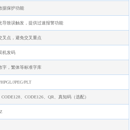
数据保护功能
光导致误触发，提供过速报警功能
交叉点，避免交叉重点
双机发码
数字，繁体等标准字库
/HPGL/JPEG/PLT
9、CODE128、CODE126、QR、真知码（选配）
HZ