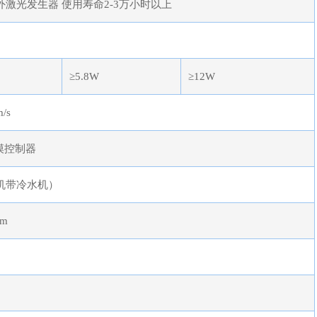
外激光发生器 使用寿命2-3万小时以上
≥5.8W
≥12W
/s
触摸控制器
机带冷水机）
mm